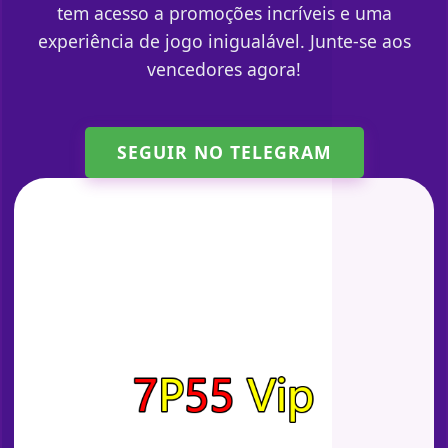
tem acesso a promoções incríveis e uma
experiência de jogo inigualável. Junte-se aos
vencedores agora!
SEGUIR NO TELEGRAM