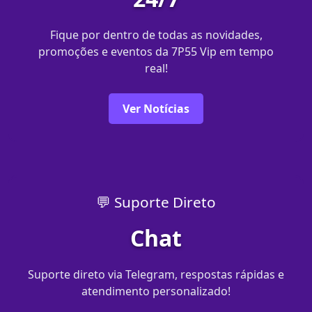
Fique por dentro de todas as novidades,
promoções e eventos da 7P55 Vip em tempo
real!
Ver Notícias
💬 Suporte Direto
Chat
Suporte direto via Telegram, respostas rápidas e
atendimento personalizado!