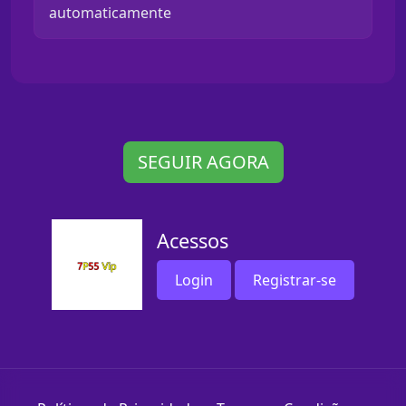
automaticamente
SEGUIR AGORA
Acessos
Login
Registrar-se