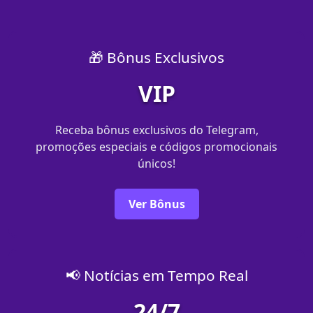
🎁 Bônus Exclusivos
VIP
Receba bônus exclusivos do Telegram,
promoções especiais e códigos promocionais
únicos!
Ver Bônus
📢 Notícias em Tempo Real
24/7