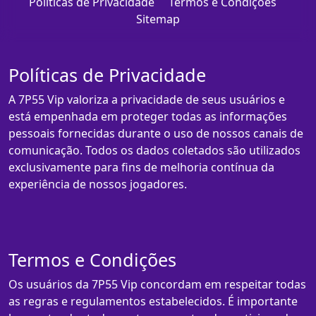
Políticas de Privacidade
Termos e Condições
Sitemap
Políticas de Privacidade
A 7P55 Vip valoriza a privacidade de seus usuários e
está empenhada em proteger todas as informações
pessoais fornecidas durante o uso de nossos canais de
comunicação. Todos os dados coletados são utilizados
exclusivamente para fins de melhoria contínua da
experiência de nossos jogadores.
Termos e Condições
Os usuários da 7P55 Vip concordam em respeitar todas
as regras e regulamentos estabelecidos. É importante