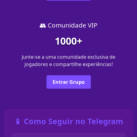
👥 Comunidade VIP
1000+
Junte-se a uma comunidade exclusiva de
jogadores e compartilhe experiências!
Entrar Grupo
📱 Como Seguir no Telegram