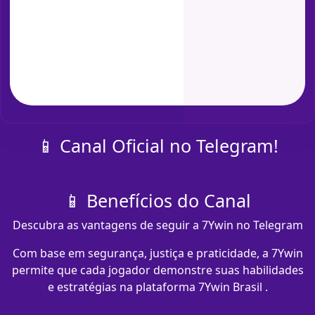
📱 Canal Oficial no Telegram!
📱 Benefícios do Canal
Descubra as vantagens de seguir a 7Ywin no Telegram
Com base em segurança, justiça e praticidade, a 7Ywin
permite que cada jogador demonstre suas habilidades
e estratégias na plataforma 7Ywin Brasil .