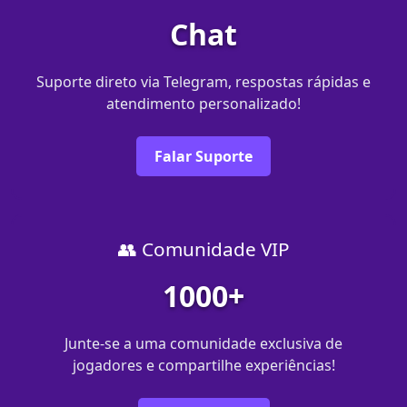
Chat
Suporte direto via Telegram, respostas rápidas e
atendimento personalizado!
Falar Suporte
👥 Comunidade VIP
1000+
Junte-se a uma comunidade exclusiva de
jogadores e compartilhe experiências!