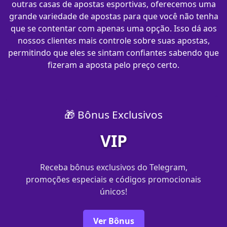
outras casas de apostas esportivas, oferecemos uma
grande variedade de apostas para que você não tenha
que se contentar com apenas uma opção. Isso dá aos
nossos clientes mais controle sobre suas apostas,
permitindo que eles se sintam confiantes sabendo que
fizeram a aposta pelo preço certo.
🎁 Bônus Exclusivos
VIP
Receba bônus exclusivos do Telegram,
promoções especiais e códigos promocionais
únicos!
Ver Bônus