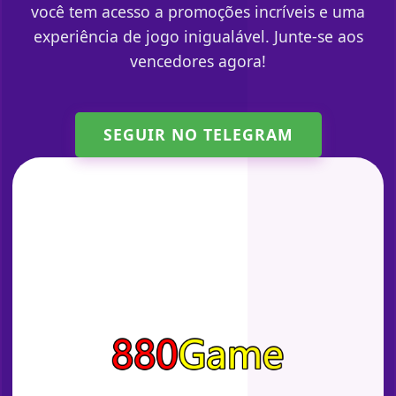
você tem acesso a promoções incríveis e uma
experiência de jogo inigualável. Junte-se aos
vencedores agora!
SEGUIR NO TELEGRAM