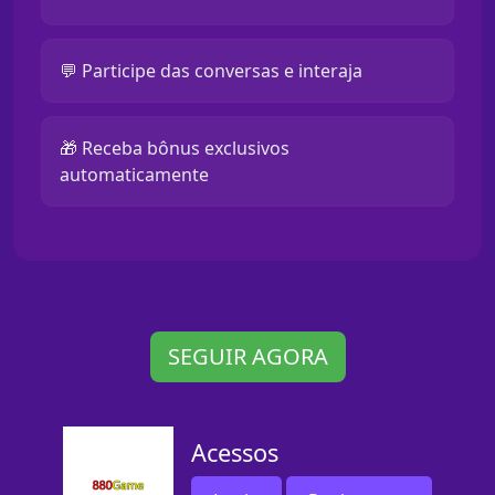
💬 Participe das conversas e interaja
🎁 Receba bônus exclusivos
automaticamente
SEGUIR AGORA
Acessos