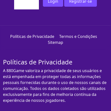
Login
Registrar-se
Políticas de Privacidade
Termos e Condições
Sitemap
Políticas de Privacidade
A 880Game valoriza a privacidade de seus usuários e
está empenhada em proteger todas as informações
pessoais fornecidas durante o uso de nossos canais de
comunicação. Todos os dados coletados são utilizados
exclusivamente para fins de melhoria contínua da
experiência de nossos jogadores.