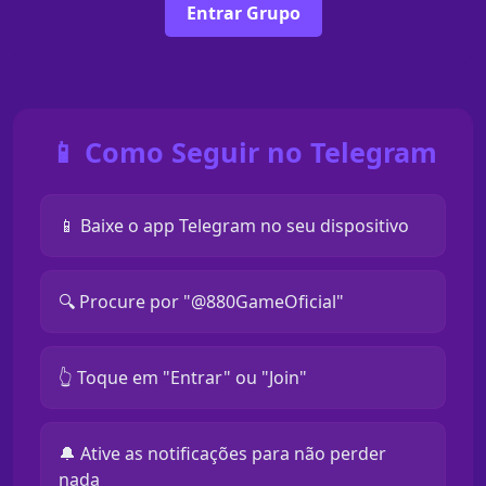
Entrar Grupo
📱 Como Seguir no Telegram
📱 Baixe o app Telegram no seu dispositivo
🔍 Procure por "@880GameOficial"
👆 Toque em "Entrar" ou "Join"
🔔 Ative as notificações para não perder
nada