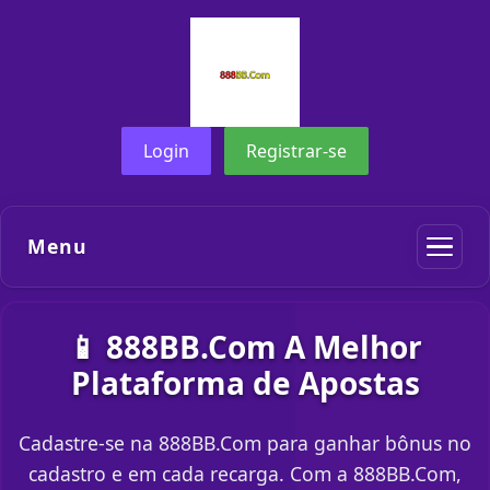
Login
Registrar-se
Menu
📱 888BB.Com A Melhor
Plataforma de Apostas
Cadastre-se na 888BB.Com para ganhar bônus no
cadastro e em cada recarga. Com a 888BB.Com,