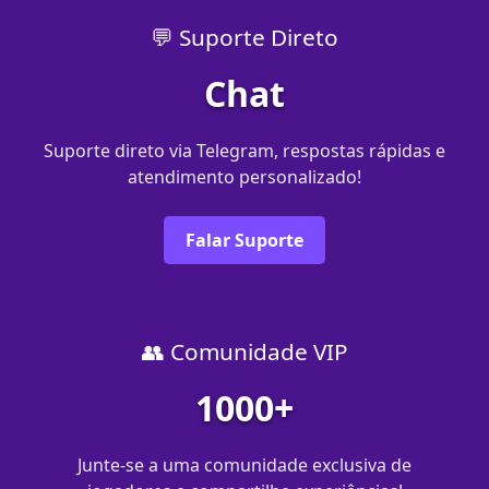
💬 Suporte Direto
Chat
Suporte direto via Telegram, respostas rápidas e
atendimento personalizado!
Falar Suporte
👥 Comunidade VIP
1000+
Junte-se a uma comunidade exclusiva de