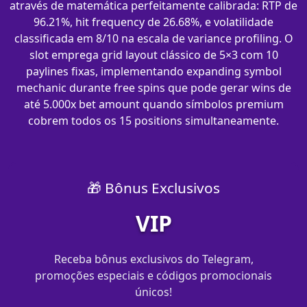
através de matemática perfeitamente calibrada: RTP de
96.21%, hit frequency de 26.68%, e volatilidade
classificada em 8/10 na escala de variance profiling. O
slot emprega grid layout clássico de 5×3 com 10
paylines fixas, implementando expanding symbol
mechanic durante free spins que pode gerar wins de
até 5.000x bet amount quando símbolos premium
cobrem todos os 15 positions simultaneamente.
🎁 Bônus Exclusivos
VIP
Receba bônus exclusivos do Telegram,
promoções especiais e códigos promocionais
únicos!