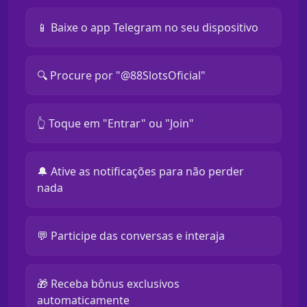
📱 Baixe o app Telegram no seu dispositivo
🔍 Procure por "@88SlotsOficial"
👆 Toque em "Entrar" ou "Join"
🔔 Ative as notificações para não perder
nada
💬 Participe das conversas e interaja
🎁 Receba bônus exclusivos
automaticamente