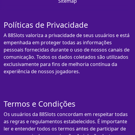
Sitemap
Políticas de Privacidade
A 88Slots valoriza a privacidade de seus usuários e está
empenhada em proteger todas as informações
pessoais fornecidas durante o uso de nossos canais de
comunicação. Todos os dados coletados são utilizados
exclusivamente para fins de melhoria contínua da
experiência de nossos jogadores.
Termos e Condições
Os usuários da 88Slots concordam em respeitar todas
as regras e regulamentos estabelecidos. É importante
ler e entender todos os termos antes de participar de