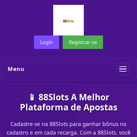
Login
Registrar-se
Menu
📱 88Slots A Melhor
Plataforma de Apostas
Cadastre-se na 88Slots para ganhar bônus no
cadastro e em cada recarga. Com a 88Slots, você