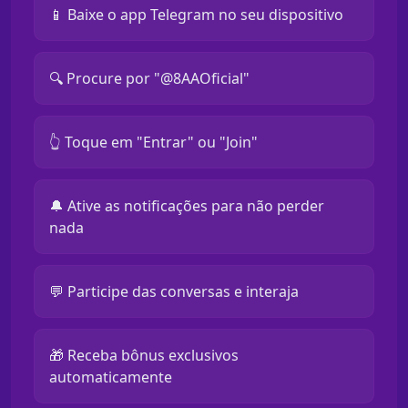
📱 Baixe o app Telegram no seu dispositivo
🔍 Procure por "@8AAOficial"
👆 Toque em "Entrar" ou "Join"
🔔 Ative as notificações para não perder
nada
💬 Participe das conversas e interaja
🎁 Receba bônus exclusivos
automaticamente