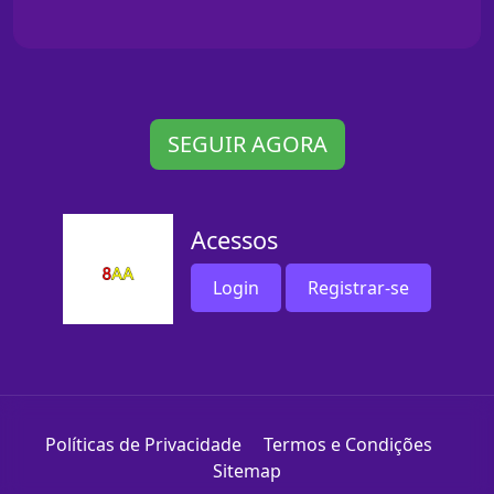
SEGUIR AGORA
Acessos
Login
Registrar-se
Políticas de Privacidade
Termos e Condições
Sitemap