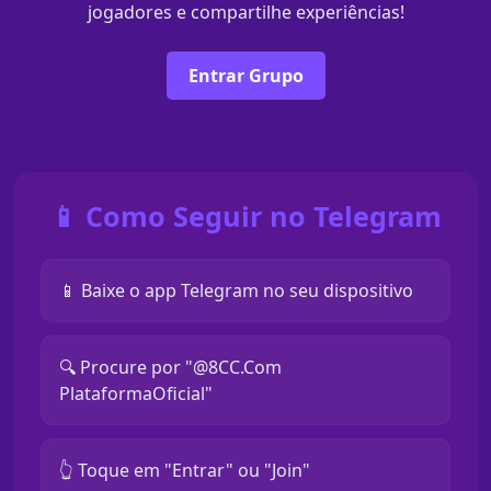
jogadores e compartilhe experiências!
Entrar Grupo
📱 Como Seguir no Telegram
📱 Baixe o app Telegram no seu dispositivo
🔍 Procure por "@8CC.Com
PlataformaOficial"
👆 Toque em "Entrar" ou "Join"