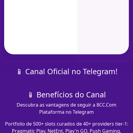
📱 Canal Oficial no Telegram!
📱 Benefícios do Canal
Descubra as vantagens de seguir a 8CC.Com
Plataforma no Telegram
Portfolio de 500+ slots curados de 40+ providers tier-1:
Pragmatic Play, NetEnt, Play'n GO, Push Gaming,