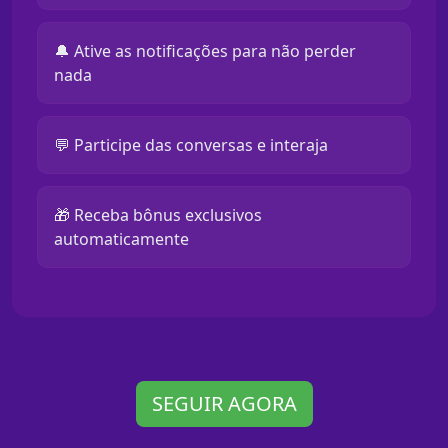
🔔 Ative as notificações para não perder
nada
💬 Participe das conversas e interaja
🎁 Receba bônus exclusivos
automaticamente
SEGUIR AGORA