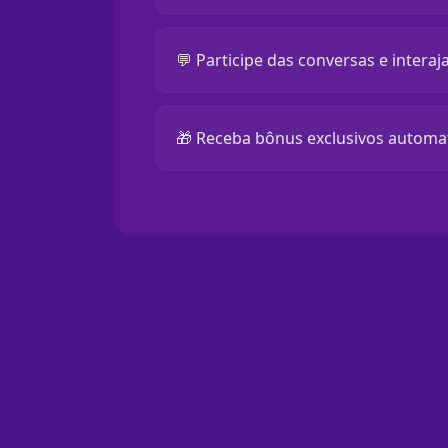
💬 Participe das conversas e interaj
🎁 Receba bônus exclusivos autom