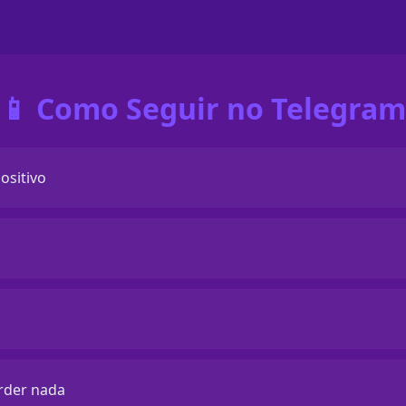
📱 Como Seguir no Telegram
ositivo
erder nada