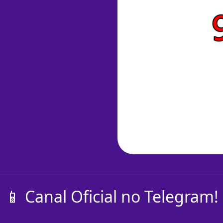
📱 Canal Oficial no Telegram!