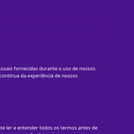
ssoais fornecidas durante o uso de nossos
 contínua da experiência de nossos
te ler e entender todos os termos antes de