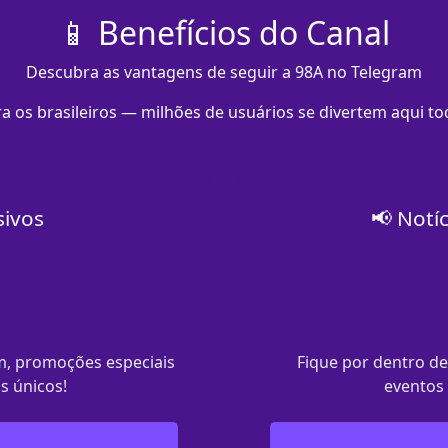
📱 Benefícios do Canal
Descubra as vantagens de seguir a 98A no Telegram
a os brasileiros — milhões de usuários se divertem aqui tod
sivos
📢 Notí
m, promoções especiais
Fique por dentro d
s únicos!
eventos