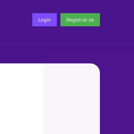
Login
Registrar-se