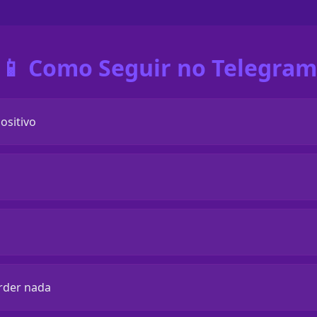
📱 Como Seguir no Telegram
ositivo
erder nada