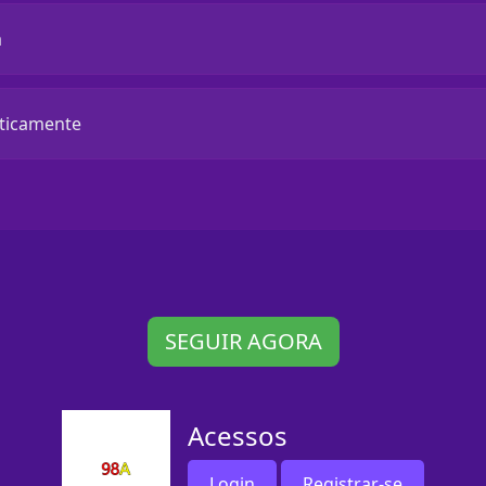
a
aticamente
SEGUIR AGORA
Acessos
Login
Registrar-se