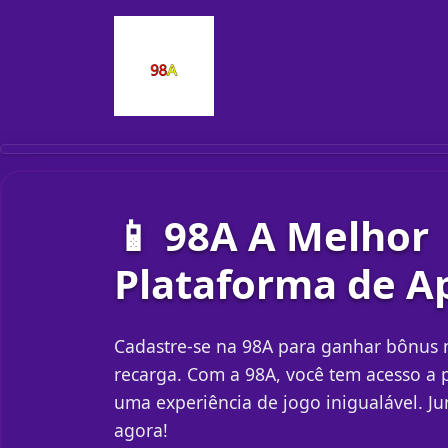
📱 98A A Melhor
Plataforma de A
Cadastre-se na 98A para ganhar bônus 
recarga. Com a 98A, você tem acesso a 
uma experiência de jogo inigualável. J
agora!