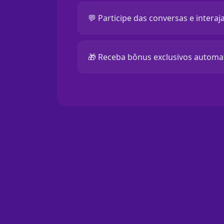
💬 Participe das conversas e interaj
🎁 Receba bônus exclusivos autom