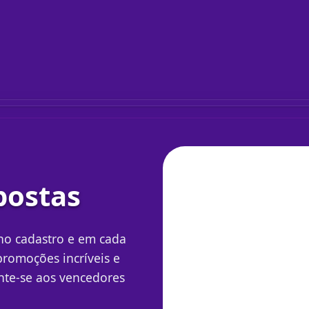
postas
no cadastro e em cada
promoções incríveis e
unte-se aos vencedores